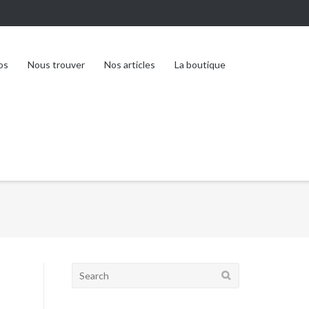
os
Nous trouver
Nos articles
La boutique
Search
for: